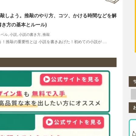
敲しよう。推敲のやり方、コツ、かける時間などを解
書き方の基本とルール)
ノベル
,
小説
,
小説の書き方
,
推敲
！推敲の重要性とは 小説を書きあげた！初めての小説が …