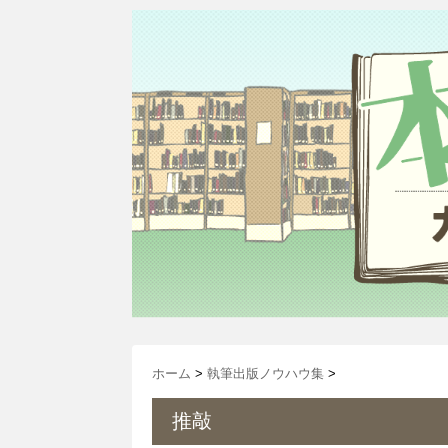
ホーム
>
執筆出版ノウハウ集
>
推敲