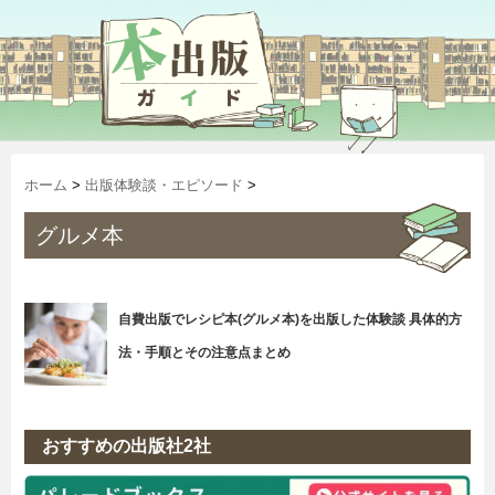
ホーム
>
出版体験談・エピソード
>
グルメ本
自費出版でレシピ本(グルメ本)を出版した体験談 具体的方
法・手順とその注意点まとめ
おすすめの出版社2社