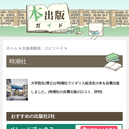
ホーム
>
出版体験談・エピソード
>
時潮社
大学院生(博士)が時潮社でイギリス経済史の本を自費出版
しました。(時潮社の自費出版の口コミ、評判)
おすすめの出版社2社