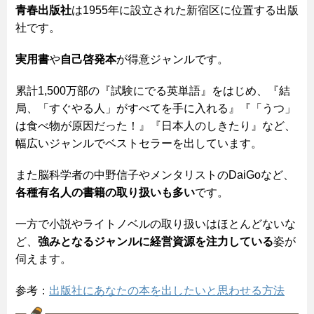
青春出版社
は1955年に設立された新宿区に位置する出版
社です。
実用書
や
自己啓発本
が得意ジャンルです。
累計1,500万部の『試験にでる英単語』をはじめ、『結
局、「すぐやる人」がすべてを手に入れる』『「うつ」
は食べ物が原因だった！』『日本人のしきたり』など、
幅広いジャンルでベストセラーを出しています。
また脳科学者の中野信子やメンタリストのDaiGoなど、
各種有名人の書籍の取り扱いも多い
です。
一方で小説やライトノベルの取り扱いはほとんどないな
ど、
強みとなるジャンルに経営資源を注力している
姿が
伺えます。
参考：
出版社にあなたの本を出したいと思わせる方法