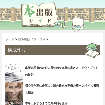
ホーム
>
執筆出版ノウハウ集
>
構成作り
出版志望者のための具体的な文章の書き方：アウトプット
の技術
初心者作家に必須の小説の書き方準備の基本 おすすめ書籍
も紹介！
本を出版するまでの具体的な流れ