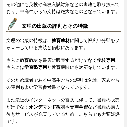
その他にも英検や高校入試対策などの書籍も取り扱って
おり、中高生からの支持は絶大なものとなっています。
文理の出版の評判とその特徴
文理の出版の特徴は、
教育教材
に関して幅広い分野をフ
ォローしている実績と信頼にあります。
さらに教育教材を書店に販売するだけでなく
学校専用
、
さらには
学習塾専用
と教育機関にも対応をしています。
そのため読者である中高生からの評判は勿論、家族から
の評判もよい学習参考書となっています。
また最近のインターネットの普及に伴って、書籍の販売
だけでなく
オンデマンド教材
や
音声学習
など書籍の購入
後もサービスが充実しているため、こちらでも大変好評
です。