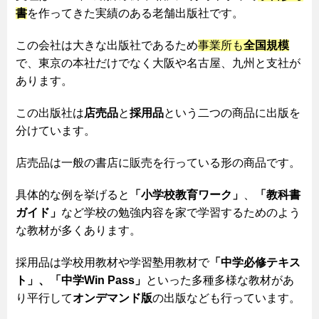
書
を作ってきた実績のある老舗出版社です。
この会社は大きな出版社であるため
事業所も
全国規模
で、東京の本社だけでなく大阪や名古屋、九州と支社が
あります。
この出版社は
店売品
と
採用品
という二つの商品に出版を
分けています。
店売品は一般の書店に販売を行っている形の商品です。
具体的な例を挙げると
「小学校教育ワーク」
、
「教科書
ガイド」
など学校の勉強内容を家で学習するためのよう
な教材が多くあります。
採用品は学校用教材や学習塾用教材で
「中学必修テキス
ト」、
「中学Win Pass」
といった多種多様な教材があ
り平行して
オンデマンド版
の出版なども行っています。