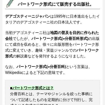
パートワーク形式にて販売する出版社。
デアゴスティーニジャパン
は1995年に日本進出をしたイ
タリアのデアゴスティーニ社の日本法人です。
当初デアゴスティーニ社は
地図の普及を目的に作られた
会社
でしたが、
パートワーク形式(=分冊百科形式)
の出版
にて成功を収めると、徐々に出版形態をパートワーク形
式に変えていき、趣味・実益ジャンルでの
パートワーク
形式
の解説書などを発刊するようになりました。
なお、
パートワーク形式(=分冊百科)
という言葉は、
Wikipediaによると下記の意味です。
■パートワーク形式とは？
分冊百科とは、テーマやジャンルを絞った事柄に
ついて記述したものを定期的に分けて刊行し、完