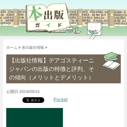
ホーム
>
各出版社情報
>
【出版社情報】デアゴスティーニ
ジャパンの出版の特徴と評判、そ
の傾向（メリットとデメリット）
公開日:2019/09/15
Pocket