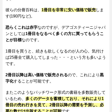
彼らの分冊百科は、
1冊目を非常に安い価格で販売
しま
す(190円など)。
恐らくこれは赤字
なのですが、デアゴスティーニジャパ
ンとしては
1冊目をなるべく多くの方に買ってもらうこ
とが目標
なのです。
1冊目を買うと、続きも欲しくなるのが人の心。気付け
ば25冊全て購入してしまった・・・という方も多いよう
です。
2冊目以降は高い価格で販売される
ので、これにより
黒
字化
することが可能です。
またこのようなパッチワーク形式の書籍を多数販売して
いるため、
多くのデータを蓄積しており、それにより1
冊目の売れ行きを見て、2冊目以降の需要を予測し、必
要な数だけ出版することが可能
です。