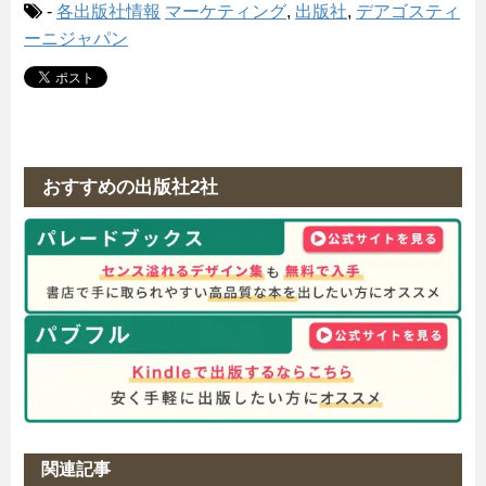
-
各出版社情報
マーケティング
,
出版社
,
デアゴスティ
ーニジャパン
おすすめの出版社2社
関連記事