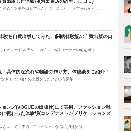
自費出版した体験談(河出書房の評判、口コミ)
き溜めた短歌を出版することにしました。 大学時代から …
の実体験を自費出版してみた。(闘病体験記の自費出版の口
たエピソード 本屋やコンビニの雑誌コーナーの前を通る …
説！具体的な流れや物語の作り方、体験談をご紹介！
なさんは、絵本の出版をしたいという素敵 …
ーションズ(VOGUEの出版社)にて美術、ファッション雑
会に携わった体験談(コンデナストパブリケーションズ
ンズさんにて、美術、ファッション雑誌の姉妹雑誌 …