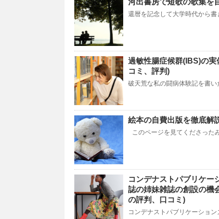
河出書房で短歌の歌集を
還暦を記念して大学時代から書
過敏性腸症候群(IBS)
コミ、評判)
破天荒な私の闘病体験記を書い
絵本の自費出版を徹底解
このページを見てくださったみ
コンデナストパブリケ
誌の姉妹雑誌の創設の機
の評判、口コミ)
コンデナストパブリケーショ