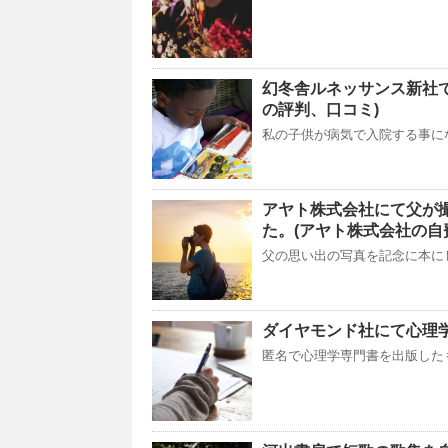
幻冬舎ルネッサンス新社
の評判、口コミ)
私の子供が病気で入院する事に
アヤト株式会社にて父が
た。(アヤト株式会社の自
父の思い出の写真を記念に本に
ダイヤモンド社にて心
匿名で心理学専門書を出版した