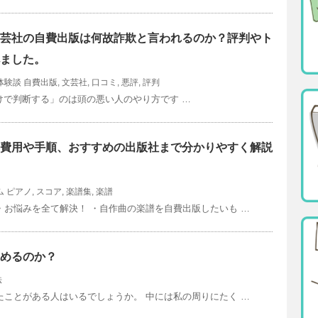
芸社の自費出版は何故詐欺と言われるのか？評判やト
ました。
体験談
自費出版
,
文芸社
,
口コミ
,
悪評
,
評判
けで判断する」のは頭の悪い人のやり方です …
費用や手順、おすすめの出版社まで分かりやすく解説
ム
ピアノ
,
スコア
,
楽譜集
,
楽譜
お悩みを全て解決！ ・自作曲の楽譜を自費出版したいも …
諦めるのか？
法
ことがある人はいるでしょうか。 中には私の周りにたく …