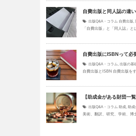
自費出版と同人誌の違い
出版Q&A・コラム
自費出版
,
「自費出版」と「同人誌」とは
自費出版にISBNって必
出版Q&A・コラム
,
出版の基
自費出版とISBN 自費出版を
【助成金がある財団一覧
出版Q&A・コラム
助成
,
助成
美術、翻訳、研究、学術、博