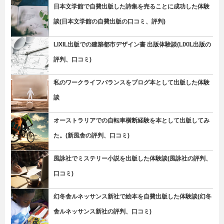
日本文学館で自費出版した詩集を売ることに成功した体験
談(日本文学館の自費出版の口コミ、評判)
LIXIL出版での建築都市デザイン書 出版体験談(LIXIL出版の
評判、口コミ)
私のワークライフバランスをブログ本として出版した体験
談
オーストラリアでの自転車横断経験を本として出版してみ
た。(新風舎の評判、口コミ)
風詠社でミステリー小説を出版した体験談(風詠社の評判、
口コミ)
幻冬舎ルネッサンス新社で絵本を自費出版した体験談(幻冬
舎ルネッサンス新社の評判、口コミ)