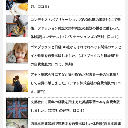
判、口コミ)
コンデナストパブリケーションズ(VOGUEの出版社)にて美
術、ファッション雑誌の姉妹雑誌の創設の機会に携わった
体験談(コンデナストパブリケーションズの評判、口コミ)
ゴマブックスと日経BP社からそれぞれペット関係のエッセ
イと歌集を自費出版しました。(ゴマブックスと日経BP社
の自費出版の口コミ、評判)
アヤト株式会社にて父が撮り貯めた写真を一冊の写真集と
して自費出版しました。(アヤト株式会社の自費出版の口コ
ミ、評判)
文芸社にて長年の経験を踏まえた英語学習の本を自費出版
しました。(文芸社の評判、口コミ)
西日本高速印刷で宗教本を自費出版した体験談(西日本高速