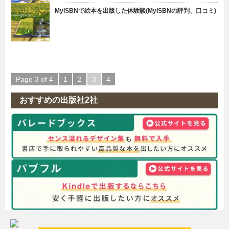
MyISBNで絵本を出版した体験談(MyISBNの評判、口コミ)
Page 3 of 4
1
2
3
4
おすすめの出版社2社