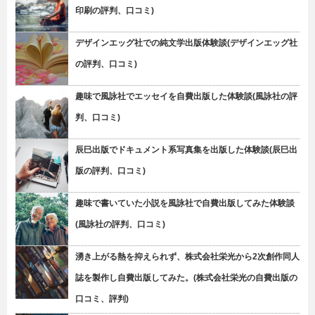
印刷の評判、口コミ)
デザインエッグ社での純文学出版体験談(デザインエッグ社
の評判、口コミ)
趣味で風詠社でエッセイを自費出版した体験談(風詠社の評
判、口コミ)
辰巳出版でドキュメント系写真集を出版した体験談(辰巳出
版の評判、口コミ)
趣味で書いていた小説を風詠社で自費出版してみた体験談
(風詠社の評判、口コミ)
湧き上がる熱を抑えられず、株式会社栄光から2次創作同人
誌を製作し自費出版してみた。(株式会社栄光の自費出版の
口コミ、評判)